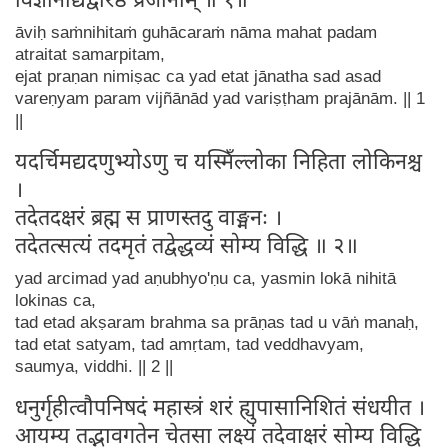
विज्ञानाद्यद्वरिष्ठं प्रजानाम् ॥ १॥
āviḥ saṁnihitaṁ guhācaraṁ nāma mahat padam
atraitat samarpitam,
ejat praṇan nimiṣac ca yad etat jānatha sad asad
vareṇyam param vijñānād yad variṣṭham prajānām. || 1
||
यदर्चिमद्यदणुभ्योऽणु च यस्मिँल्लोका निहिता लोकिनश्च
।
तदेतदक्षरं ब्रह्म स प्राणस्तदु वाङ्मनः ।
तदेतत्सत्यं तदमृतं तद्वेद्धव्यं सोम्य विद्धि ॥ २॥
yad arcimad yad aṇubhyo'ṇu ca, yasmin lokā nihitā
lokinas ca,
tad etad akṣaram brahma sa prāṇas tad u vāṅ manaḥ,
tad etat satyam, tad amṛtam, tad veddhavyam,
saumya, viddhi. || 2 ||
धनुर्गृहीत्वौपनिषदं महास्त्रं शरं ह्युपासानिशितं संधयीत ।
आयम्य तद्भावगतेन चेतसा लक्ष्यं तदेवाक्षरं सोम्य विद्धि