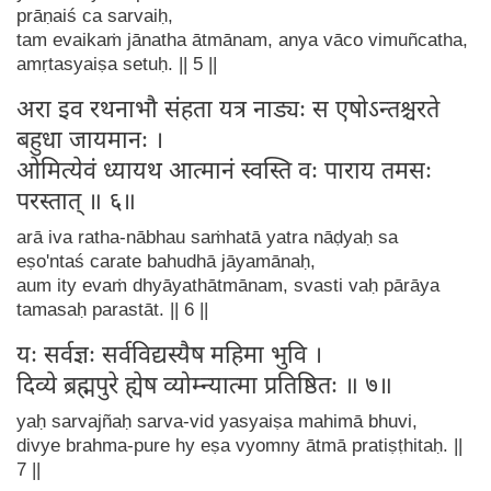
prāṇaiś ca sarvaiḥ,
tam evaikaṁ jānatha ātmānam, anya vāco vimuñcatha,
amṛtasyaiṣa setuḥ. || 5 ||
अरा इव रथनाभौ संहता यत्र नाड्यः स एषोऽन्तश्चरते
बहुधा जायमानः ।
ओमित्येवं ध्यायथ आत्मानं स्वस्ति वः पाराय तमसः
परस्तात् ॥ ६॥
arā iva ratha-nābhau saṁhatā yatra nāḍyaḥ sa
eṣo'ntaś carate bahudhā jāyamānaḥ,
aum ity evaṁ dhyāyathātmānam, svasti vaḥ pārāya
tamasaḥ parastāt. || 6 ||
यः सर्वज्ञः सर्वविद्यस्यैष महिमा भुवि ।
दिव्ये ब्रह्मपुरे ह्येष व्योम्न्यात्मा प्रतिष्ठितः ॥ ७॥
yaḥ sarvajñaḥ sarva-vid yasyaiṣa mahimā bhuvi,
divye brahma-pure hy eṣa vyomny ātmā pratiṣṭhitaḥ. ||
7 ||