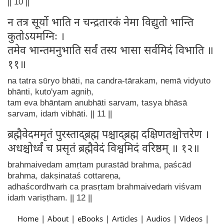
|| 10 ||
न तत्र सूर्यो भाति न चन्द्रतारकं नेमा विद्युतो भान्ति
कुतोऽयमग्निः ।
तमेव भान्तमनुभाति सर्वं तस्य भासा सर्वमिदं विभाति ॥
११॥
na tatra sūryo bhāti, na candra-tārakam, nemā vidyuto
bhānti, kuto'yam agniḥ,
tam eva bhāntam anubhāti sarvam, tasya bhāsā
sarvam, idaṁ vibhāti. || 11 ||
ब्रह्मैवेदममृतं पुरस्ताद्ब्रह्म पश्चाद्ब्रह्म दक्षिणतश्चोत्तरेण ।
अधश्चोर्ध्वं च प्रसृतं ब्रह्मैवेदं विश्वमिदं वरिष्ठम् ॥ १२॥
brahmaivedam amṛtam purastād brahma, paścād
brahma, dakṣinataś cottareṇa,
adhaścordhvaṁ ca prasṛtam brahmaivedaṁ viśvam
idaṁ variṣṭham. || 12 ||
Home
|
About
|
eBooks
|
Articles
|
Audios
|
Videos
|