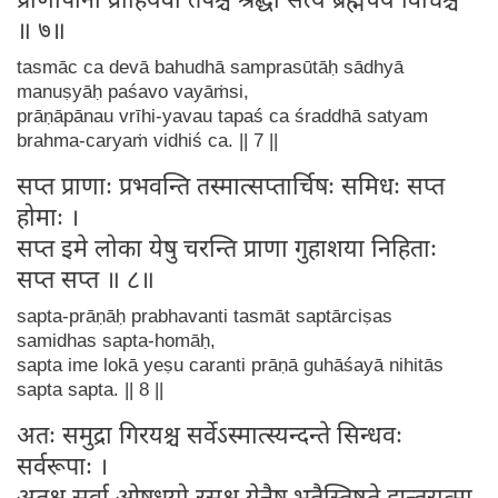
प्राणापानौ व्रीहियवौ तपश्च श्रद्धा सत्यं ब्रह्मचर्यं विधिश्च
॥ ७॥
tasmāc ca devā bahudhā samprasūtāḥ sādhyā
manuṣyāḥ paśavo vayāṁsi,
prāṇāpānau vrīhi-yavau tapaś ca śraddhā satyam
brahma-caryaṁ vidhiś ca. || 7 ||
सप्त प्राणाः प्रभवन्ति तस्मात्सप्तार्चिषः समिधः सप्त
होमाः ।
सप्त इमे लोका येषु चरन्ति प्राणा गुहाशया निहिताः
सप्त सप्त ॥ ८॥
sapta-prāṇāḥ prabhavanti tasmāt saptārciṣas
samidhas sapta-homāḥ,
sapta ime lokā yeṣu caranti prāṇā guhāśayā nihitās
sapta sapta. || 8 ||
अतः समुद्रा गिरयश्च सर्वेऽस्मात्स्यन्दन्ते सिन्धवः
सर्वरूपाः ।