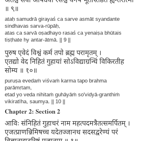
अतश्च सर्वा ओषधयो रसश्च येनैष भूतैस्तिष्ठते ह्यन्तरात्मा
॥ ९॥
ataḥ samudrā girayaś ca sarve asmāt syandante
sindhavas sarva-rūpāḥ,
atas ca sarvā oṣadhayo rasaś ca yenaiṣa bhūtais
tiṣṭhate hy antar-ātmā. || 9 ||
पुरुष एवेदं विश्वं कर्म तपो ब्रह्म परामृतम् ।
एतद्यो वेद निहितं गुहायां सोऽविद्याग्रन्थिं विकिरतीह
सोम्य ॥ १०॥
puruṣa evedaṁ viśvaṁ karma tapo brahma
parāmṛtam,
etad yo veda nihitaṁ guhāyāṁ so'vidyā-granthiṁ
vikiratīha, saumya. || 10 ||
Chapter 2: Section 2
आविः संनिहितं गुहाचरं नाम महत्पदमत्रैतत्समर्पितम् ।
एजत्प्राणन्निमिषच्च यदेतज्जानथ सदसद्वरेण्यं परं