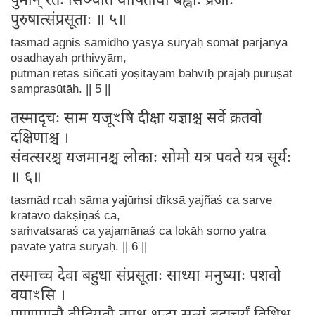
पुमान् रेतः सिञ्चति योषितायां बह्वीः प्रजाः
पुरुषात्संप्रसूताः ॥ ५॥
tasmād agnis samidho yasya sūryaḥ somāt parjanya
oṣadhayaḥ pṛthivyām,
putmān retas siñcati yoṣitāyām bahvīḥ prajāḥ puruṣāt
samprasūtāḥ. || 5 ||
तस्मादृचः साम यजूꣳषि दीक्षा यज्ञाश्च सर्वे क्रतवो
दक्षिणाश्च ।
संवत्सरश्च यजमानश्च लोकाः सोमो यत्र पवते यत्र सूर्यः
॥ ६॥
tasmād ṛcaḥ sāma yajūṁṣi dīkṣā yajñaś ca sarve
kratavo dakṣiṇāś ca,
saṁvatsaraś ca yajamānaś ca lokāḥ somo yatra
pavate yatra sūryaḥ. || 6 ||
तस्माच्च देवा बहुधा संप्रसूताः साध्या मनुष्याः पशवो
वयाꣳसि ।