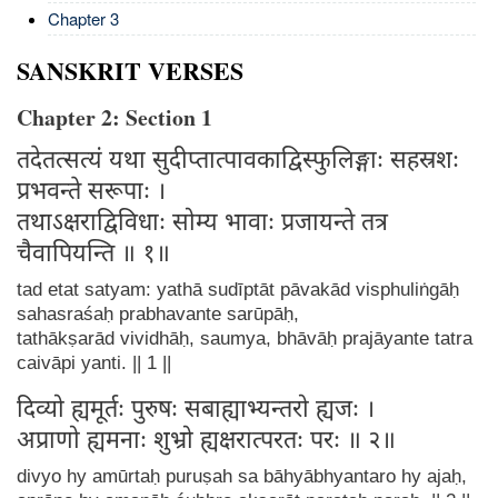
Chapter 3
SANSKRIT VERSES
Chapter 2: Section 1
तदेतत्सत्यं यथा सुदीप्तात्पावकाद्विस्फुलिङ्गाः सहस्रशः
प्रभवन्ते सरूपाः ।
तथाऽक्षराद्विविधाः सोम्य भावाः प्रजायन्ते तत्र
चैवापियन्ति ॥ १॥
tad etat satyam: yathā sudīptāt pāvakād visphuliṅgāḥ
sahasraśaḥ prabhavante sarūpāḥ,
tathākṣarād vividhāḥ, saumya, bhāvāḥ prajāyante tatra
caivāpi yanti. || 1 ||
दिव्यो ह्यमूर्तः पुरुषः सबाह्याभ्यन्तरो ह्यजः ।
अप्राणो ह्यमनाः शुभ्रो ह्यक्षरात्परतः परः ॥ २॥
divyo hy amūrtaḥ puruṣah sa bāhyābhyantaro hy ajaḥ,