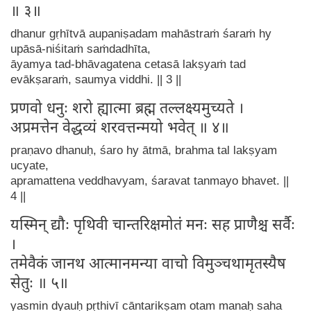
॥ ३॥
dhanur gṛhītvā aupaniṣadam mahāstraṁ śaraṁ hy
upāsā-niśitaṁ saṁdadhīta,
āyamya tad-bhāvagatena cetasā lakṣyaṁ tad
evākṣaraṁ, saumya viddhi. || 3 ||
प्रणवो धनुः शरो ह्यात्मा ब्रह्म तल्लक्ष्यमुच्यते ।
अप्रमत्तेन वेद्धव्यं शरवत्तन्मयो भवेत् ॥ ४॥
praṇavo dhanuḥ, śaro hy ātmā, brahma tal lakṣyam
ucyate,
apramattena veddhavyam, śaravat tanmayo bhavet. ||
4 ||
यस्मिन् द्यौः पृथिवी चान्तरिक्षमोतं मनः सह प्राणैश्च सर्वैः
।
तमेवैकं जानथ आत्मानमन्या वाचो विमुञ्चथामृतस्यैष
सेतुः ॥ ५॥
yasmin dyauḥ pṛthivī cāntarikṣam otam manaḥ saha