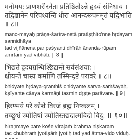
मनोमयः प्राणशरीरनेता प्रतिष्ठितोऽन्ने हृदयं संनिधाय ।
तद्विज्ञानेन परिपश्यन्ति धीरा आनन्दरूपममृतं यद्विभाति
॥ ८॥
mano-mayaḥ prāṇa-śarīra-netā pratiṣṭhito'nne hṛdayaṁ
sannidhāya
tad vijñānena paripaśyanti dhīrāḥ ānanda-rūpam
amṛtaṁ yad vibhāti. || 8 ||
भिद्यते हृदयग्रन्थिश्छिद्यन्ते सर्वसंशयाः ।
क्षीयन्ते चास्य कर्माणि तस्मिन्दृष्टे परावरे ॥ ८॥
bhidyate hṛdaya-granthiś chidyante sarva-saṁśayāḥ,
kṣīyante cāsya karmāṇi tasmin dṛṣṭe parāvare. || 9 ||
हिरण्मये परे कोशे विरजं ब्रह्म निष्कलम् ।
॥ १०॥
तच्छुभ्रं ज्योतिषां ज्योतिस्तद्यदात्मविदो विदुः
hiraṇmaye pare kośe virajaṁ brahma niṣkaram
tac chubhraṁ jyotiṣāṁ jyotiḥ tad yad ātma-vido viduḥ.