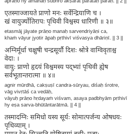
aprāṇo hy amanāḥ śubhro akṣarāt parataḥ paraḥ. || 2 ||
एतस्माज्जायते प्राणो मनः सर्वेन्द्रियाणि च ।
खं वायुर्ज्योतिरापः पृथिवी विश्वस्य धारिणी ॥ ३॥
etasmāj jāyate prāṇo manaḥ sarvendriyāṇi ca,
khaṁ vāyur jyotir āpaḥ pṛthivī viśvasya dhāriṇī. || 3 ||
अग्निर्मूर्धा चक्षुषी चन्द्रसूर्यौ दिशः श्रोत्रे वाग्विवृताश्च
वेदाः ।
वायुः प्राणो हृदयं विश्वमस्य पद्भ्यां पृथिवी ह्येष
सर्वभूतान्तरात्मा ॥ ४॥
agnir mūrdhā, cakṣuṣī candra-sūryau, diśaḥ śrotre,
vāg vivṛtāś ca vedāḥ,
vāyuḥ prāṇo hṛdayaṁ viśvam, asaya padbhyām pṛthivī
hy eṣa sarva-bhūtāntarātmā. || 4 ||
तस्मादग्निः समिधो यस्य सूर्यः सोमात्पर्जन्य ओषधयः
पृथिव्याम् ।